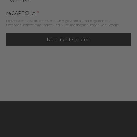
werden.
reCAPTCHA
*
Diese Website ist durch reCAPTCHA geschützt und es gelten die
Datenschutzbestimmungen
und
Nutzungsbedingungen
von Google.
Nachricht senden