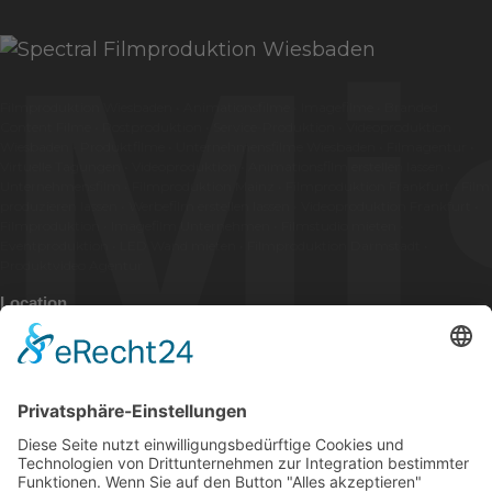
Mi
Filmproduktion Wiesbaden
•
Animationsfilme
•
Imagefilme
•
Branded
Content Filme
•
Postproduktion
•
Service-Produktion
•
Videoproduktion
Wiesbaden
•
Produktfilme
•
Unternehmensfilme Wiesbaden
•
Filmagentur
•
Virtuelle Tagungen
•
Videoproduktion
•
Animationsfilm erstellen lassen
•
Unternehmensfilm
•
Filmproduktion Mainz
•
Filmproduktion Frankfurt
•
Film
produzieren lassen
•
Werbefilm erstellen lassen
•
Videoproduktion Frankfurt •
Filmproduktion
•
Imagefilm Unternehmen
•
Filmstudio mieten
•
Eventproduktion
•
LED Wand mieten
•
Filmproduktion Darmstadt
•
Produktvideo Agentur
Location
Erbenheimer Str. 5
65191 Wiesbaden
Germany
Say Hello
mail@spectral.tv