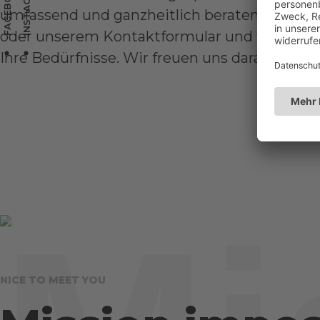
INSTAGRAM
FACEBOOK
umfassend und ganzheitlich beraten. Kontakti
oder unserem Kontaktformular und wir erarb
Ihre Bedürfnisse. Wir freuen uns darauf!
NICE TO MEET YOU