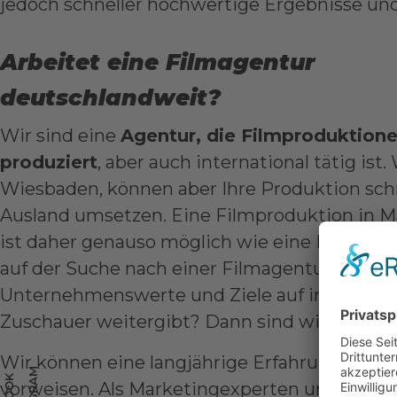
jedoch schneller hochwertige Ergebnisse und
Arbeitet eine Filmagentur
deutschlandweit?
Wir sind eine
Agentur, die Filmproduktion
produziert
, aber auch international tätig ist
Wiesbaden, können aber Ihre Produktion schn
Ausland umsetzen. Eine
Filmproduktion in M
ist daher genauso möglich wie eine Produktio
auf der Suche nach einer Filmagentur, die Fi
Unternehmenswerte und Ziele auf individuel
Zuschauer weitergibt? Dann sind wir Ihr richt
Wir können eine langjährige Erfahrung im Be
vorweisen. Als Marketingexperten und Filmp