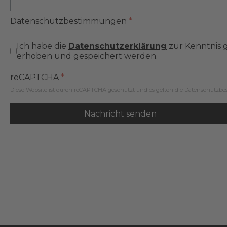
Datenschutzbestimmungen
*
Ich habe die
Datenschutzerklärung
zur Kenntnis 
erhoben und gespeichert werden.
reCAPTCHA
*
Diese Website ist durch reCAPTCHA geschützt und es gelten die
Datenschutzb
Nachricht senden