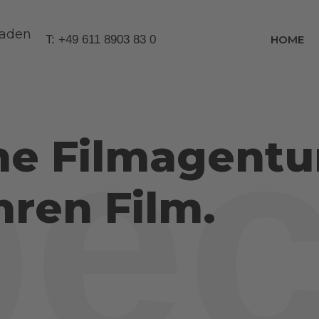
T: +49 611 8903 83 0
HOME
ec
ne Filmagentu
hren Film.