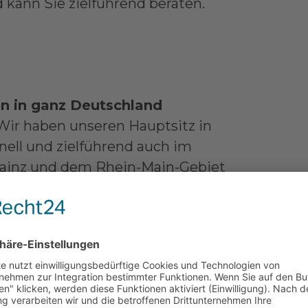
 kann Sie zielführend beraten.
en in ganz Deutschland
. Wir haben unseren Hauptsitz in
ell und zielführend auch im
ainz
und dem Rhein-Main-Gebiet
n auf allen Kontinenten. Sie sind
lme produziert, welche Ihre
le Art und Weise an den
iger Partner.
reich der Filmerstellung
roduzenten können wir Sie