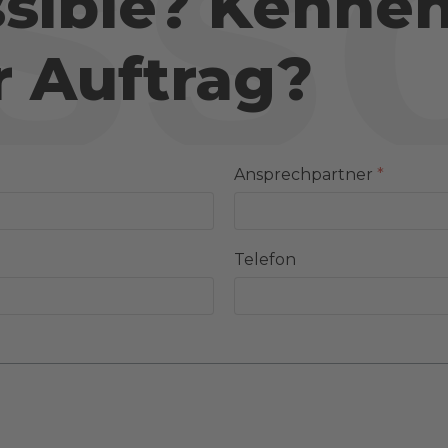
ss
sible? Kennen 
r Auftrag?
Ansprechpartner
*
Telefon